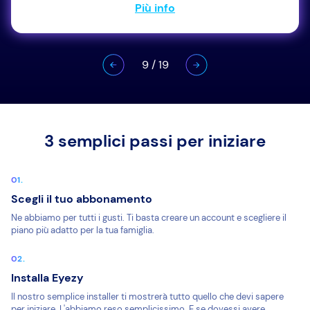
Più info
9
/
19
3 semplici passi per iniziare
Scegli il tuo abbonamento
Ne abbiamo per tutti i gusti. Ti basta creare un account e scegliere il
piano più adatto per la tua famiglia.
Installa Eyezy
Il nostro semplice installer ti mostrerà tutto quello che devi sapere
per iniziare. L'abbiamo reso semplicissimo. E se dovessi avere