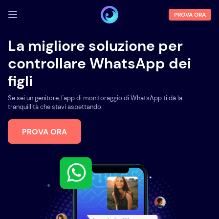
PROVA ORA
ACCEDI
La migliore soluzione per
controllare WhatsApp dei
Demo
figli
Funzioni
Se sei un genitore, l'app di monitoraggio di WhatsApp ti dà la
Chi siamo
tranquillità che stavi aspettando.
Blog
PROVA ORA