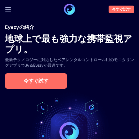
今すぐ試す
ログイン
Eyezyの紹介
地球上で最も強力な携帯監視ア
デモ
プリ。
機能
最新テクノロジーに対応したペアレンタルコントロール用のモニタリン
企業概要
グアプリであるEyezyが最適です。
ブログ
今すぐ試す