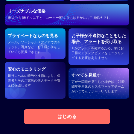
リーズナブルな価格
1日あたり1米ドル以下と、コーヒー1杯よりもはるかにお手頃価格です。
プライベートなものを見る
お子様が不適切なことをした
場合、アラートを受け取る
メール、ソーシャルメディアでのチ
ャット、写真など、お子様が何をし
AIがアラートを発するため、常にお
ていても把握できます
子様のアクティビティをモニタリン
グする必要はありません
安心のモニタリング
すべてを見通す
銀行レベルの暗号化技術により、保
護者とそのご家族の個人データを安
万が一問題が発生した場合は、24時
全に保護します
間年中無休のカスタマーケアチーム
がいつでもサポートいたします
はじめる