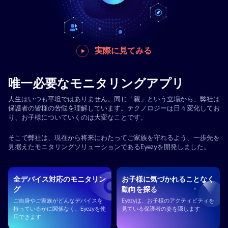
実際に見てみる
唯一必要なモニタリングアプリ
人生はいつも平坦ではありません。同じ「親」という立場から、弊社は
保護者の皆様の苦悩を理解しています。テクノロジーは日々変化してお
り、お子様についていくのは大変なことです。
そこで弊社は、現在から将来にわたってご家族を守れるよう、一歩先を
見据えたモニタリングソリューションであるEyezyを開発しました。
全デバイス対応のモニタリン
お子様に気づかれることなく
グ
動向を探る
ご自身やご家族がどんなデバイスを
Eyezyは、お子様のアクティビティを
持っているかに関係なく、Eyezyを使
見ている保護者の姿を隠します
用できます