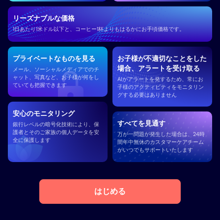
リーズナブルな価格
1日あたり1米ドル以下と、コーヒー1杯よりもはるかにお手頃価格です。
プライベートなものを見る
お子様が不適切なことをした
場合、アラートを受け取る
メール、ソーシャルメディアでのチ
ャット、写真など、お子様が何をし
AIがアラートを発するため、常にお
ていても把握できます
子様のアクティビティをモニタリン
グする必要はありません
安心のモニタリング
すべてを見通す
銀行レベルの暗号化技術により、保
護者とそのご家族の個人データを安
万が一問題が発生した場合は、24時
全に保護します
間年中無休のカスタマーケアチーム
がいつでもサポートいたします
はじめる