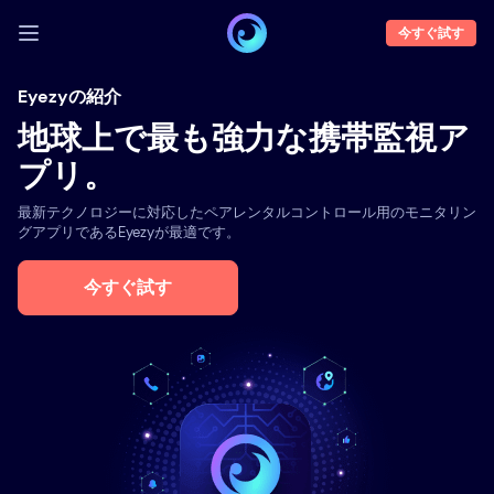
今すぐ試す
ログイン
Eyezyの紹介
地球上で最も強力な携帯監視ア
デモ
プリ。
機能
最新テクノロジーに対応したペアレンタルコントロール用のモニタリン
企業概要
グアプリであるEyezyが最適です。
ブログ
今すぐ試す