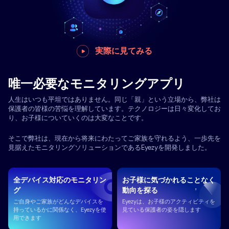
実際に見てみる
唯一必要なモニタリングアプリ
人生はいつも平坦ではありません。同じ「親」という立場から、弊社は
保護者の皆様の苦悩を理解しています。テクノロジーは日々変化してお
り、お子様についていくのは大変なことです。
そこで弊社は、現在から将来にわたってご家族を守れるよう、一歩先を
見据えたモニタリングソリューションであるEyezyを開発しました。
全デバイス対応のモニタリン
お子様に気づかれることなく
グ
動向を探る
ご自身やご家族がどんなデバイスを
Eyezyは、お子様のアクティビティを
持っているかに関係なく、Eyezyを使
見ている保護者の姿を隠します
用できます