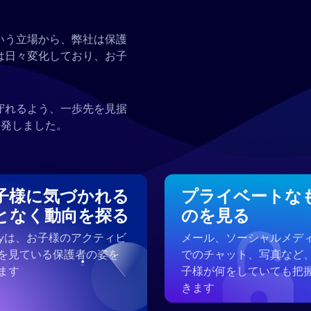
いう立場から、弊社は保護
は日々変化しており、お子
守れるよう、一歩先を見据
開発しました。
子様に気づかれる
プライベートな
となく動向を探る
のを見る
ezyは、お子様のアクティビ
メール、ソーシャルメデ
を見ている保護者の姿を
でのチャット、写真など
ます
子様が何をしていても把
きます