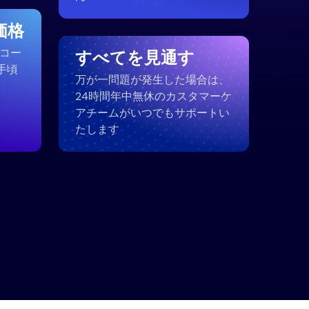
価格
、コー
すべてを見通す
手頃
万が一問題が発生した場合は、
24時間年中無休のカスタマーケ
アチームがいつでもサポートい
たします