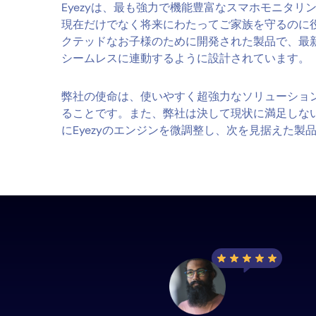
Eyezyは、最も強力で機能豊富なスマホモニタリ
現在だけでなく将来にわたってご家族を守るのに
クテッドなお子様のために開発された製品で、最
シームレスに連動するように設計されています。
弊社の使命は、使いやすく超強力なソリューショ
ることです。また、弊社は決して現状に満足しな
にEyezyのエンジンを微調整し、次を見据えた製