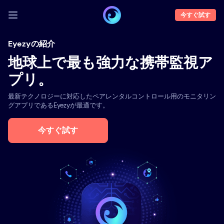
今すぐ試す
ログイン
Eyezyの紹介
地球上で最も強力な携帯監視ア
デモ
プリ。
機能
最新テクノロジーに対応したペアレンタルコントロール用のモニタリン
企業概要
グアプリであるEyezyが最適です。
ブログ
今すぐ試す