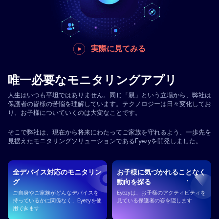
実際に見てみる
唯一必要なモニタリングアプリ
人生はいつも平坦ではありません。同じ「親」という立場から、弊社は
保護者の皆様の苦悩を理解しています。テクノロジーは日々変化してお
り、お子様についていくのは大変なことです。
そこで弊社は、現在から将来にわたってご家族を守れるよう、一歩先を
見据えたモニタリングソリューションであるEyezyを開発しました。
全デバイス対応のモニタリン
お子様に気づかれることなく
グ
動向を探る
ご自身やご家族がどんなデバイスを
Eyezyは、お子様のアクティビティを
持っているかに関係なく、Eyezyを使
見ている保護者の姿を隠します
用できます