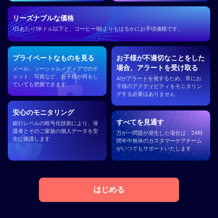
リーズナブルな価格
1日あたり1米ドル以下と、コーヒー1杯よりもはるかにお手頃価格です。
プライベートなものを見る
お子様が不適切なことをした
場合、アラートを受け取る
メール、ソーシャルメディアでのチ
ャット、写真など、お子様が何をし
AIがアラートを発するため、常にお
ていても把握できます
子様のアクティビティをモニタリン
グする必要はありません
安心のモニタリング
すべてを見通す
銀行レベルの暗号化技術により、保
護者とそのご家族の個人データを安
万が一問題が発生した場合は、24時
全に保護します
間年中無休のカスタマーケアチーム
がいつでもサポートいたします
はじめる