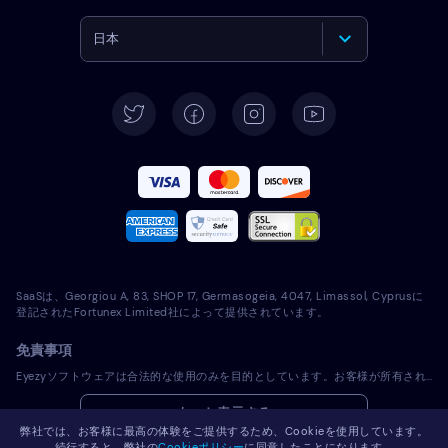
日本
English
Deutsch
Español
Français
Italiano
SaaSは、Georgiou A, 83, SHOP 17, Germasogeia, 4047, Limassol, Cyprusに
Português
登記されたFortunex Limited社によって提供されています。
免責事項
Türkçe
Eyezyソフトウェアは合法的な使用のみを目的としています。お客様が所有されていないデバイスにライセンスソフトウェアをインストールすることは、適用される法律およびお住まいの地域の法律に違反します。法律では一般的に、ライセンスソフトウェアをインストールしようとするデバイスの所有者に通知することが義務付けられています。この要件に違反した場合、違反者に厳しい金銭罰および刑事罰が課される可能性があります。ライセンスソフトウェアをインストールし使用する前に、お客様の管轄区域内におけるライセンスソフトウェアの使用の合法性に関して、お客様の法律顧問に相談してください。お客様は、ライセンスソフトウェアを当該デバイスにインストールすることに関して単独で責任を負うものとし、Eyezyが責任を負わないことを認識するものとします。
Polski
もっと表示する
弊社では、お客様に最高の体験をご提供するため、Cookieを使用しています。
Română
続行すると、弊社の
Cookieポリシー
に同意したことになります。