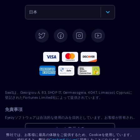
日本
English
Deutsch
Español
Français
Italiano
SaaSは、Georgiou A, 83, SHOP 17, Germasogeia, 4047, Limassol, Cyprusに
Português
登記されたFortunex Limited社によって提供されています。
免責事項
Türkçe
Eyezyソフトウェアは合法的な使用のみを目的としています。お客様が所有されていないデバイスにライセンスソフトウェアをインストールすることは、適用される法律およびお住まいの地域の法律に違反します。法律では一般的に、ライセンスソフトウェアをインストールしようとするデバイスの所有者に通知することが義務付けられています。この要件に違反した場合、違反者に厳しい金銭罰および刑事罰が課される可能性があります。ライセンスソフトウェアをインストールし使用する前に、お客様の管轄区域内におけるライセンスソフトウェアの使用の合法性に関して、お客様の法律顧問に相談してください。お客様は、ライセンスソフトウェアを当該デバイスにインストールすることに関して単独で責任を負うものとし、Eyezyが責任を負わないことを認識するものとします。
Polski
もっと表示する
弊社では、お客様に最高の体験をご提供するため、Cookieを使用しています。
Română
続行すると、弊社の
Cookieポリシー
に同意したことになります。