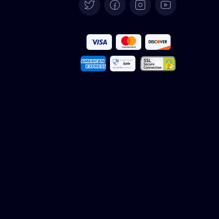
Deutsch
Español
Français
Italiano
Português
Türkçe
Polski
Română
Nederlands