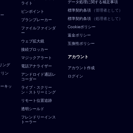
データ処理に関する補足事項
ライト
標準契約条項
（管理者として）
ピンポイント
ュー
標準契約条項
（処理者として）
プランブレーカー
Cookieポリシー
ファイルファインダ
ー
返金ポリシー
ウェブ拡大鏡
互換性ポリシー
接続ブロッカー
アカウント
マジックアラート
タリング
電話アナライザー
アカウント作成
ニタリン
アンドロイド通話レ
ログイン
コーダー
リーキッ
ライブ・スクリー
ン・ストリーミング
リモート位置追跡
透明シールド
フレンドリーインス
トーラー