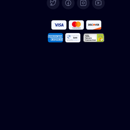
Deutsch
Español
Français
Italiano
Português
Türkçe
Polski
Română
Nederlands