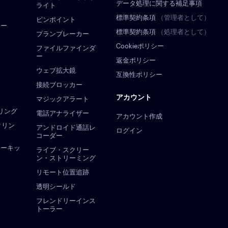
データ処理に関する補足事項
ライト
標準契約条項
（管理者として）
ピンポイント
ュー
標準契約条項
（処理者として）
プランブレーカー
Cookieポリシー
ファイルファインダ
ー
返金ポリシー
ウェブ拡大鏡
互換性ポリシー
接続ブロッカー
アカウント
マジックアラート
タリング
電話アナライザー
アカウント作成
ニタリン
アンドロイド通話レ
ログイン
コーダー
リーキッ
ライブ・スクリー
ン・ストリーミング
リモート位置追跡
透明シールド
フレンドリーインス
トーラー