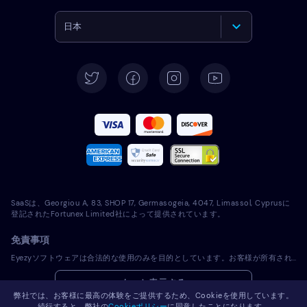
日本
English
Deutsch
Español
Français
Italiano
SaaSは、Georgiou A, 83, SHOP 17, Germasogeia, 4047, Limassol, Cyprusに
Português
登記されたFortunex Limited社によって提供されています。
免責事項
Türkçe
Eyezyソフトウェアは合法的な使用のみを目的としています。お客様が所有されていないデバイスにライセンスソフトウェアをインストールすることは、適用される法律およびお住まいの地域の法律に違反します。法律では一般的に、ライセンスソフトウェアをインストールしようとするデバイスの所有者に通知することが義務付けられています。この要件に違反した場合、違反者に厳しい金銭罰および刑事罰が課される可能性があります。ライセンスソフトウェアをインストールし使用する前に、お客様の管轄区域内におけるライセンスソフトウェアの使用の合法性に関して、お客様の法律顧問に相談してください。お客様は、ライセンスソフトウェアを当該デバイスにインストールすることに関して単独で責任を負うものとし、Eyezyが責任を負わないことを認識するものとします。
Polski
もっと表示する
弊社では、お客様に最高の体験をご提供するため、Cookieを使用しています。
Română
続行すると、弊社の
Cookieポリシー
に同意したことになります。