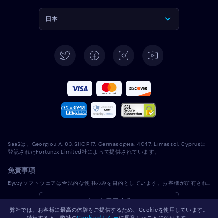
日本
English
Deutsch
Español
Français
Italiano
SaaSは、Georgiou A, 83, SHOP 17, Germasogeia, 4047, Limassol, Cyprusに
Português
登記されたFortunex Limited社によって提供されています。
免責事項
Türkçe
Eyezyソフトウェアは合法的な使用のみを目的としています。お客様が所有されていないデバイスにライセンスソフトウェアをインストールすることは、適用される法律およびお住まいの地域の法律に違反します。法律では一般的に、ライセンスソフトウェアをインストールしようとするデバイスの所有者に通知することが義務付けられています。この要件に違反した場合、違反者に厳しい金銭罰および刑事罰が課される可能性があります。ライセンスソフトウェアをインストールし使用する前に、お客様の管轄区域内におけるライセンスソフトウェアの使用の合法性に関して、お客様の法律顧問に相談してください。お客様は、ライセンスソフトウェアを当該デバイスにインストールすることに関して単独で責任を負うものとし、Eyezyが責任を負わないことを認識するものとします。
Polski
もっと表示する
弊社では、お客様に最高の体験をご提供するため、Cookieを使用しています。
Română
続行すると、弊社の
Cookieポリシー
に同意したことになります。