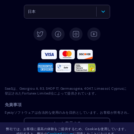
日本
English
Deutsch
Español
Français
Italiano
SaaSは、Georgiou A, 83, SHOP 17, Germasogeia, 4047, Limassol, Cyprusに
Português
登記されたFortunex Limited社によって提供されています。
免責事項
Türkçe
Eyezyソフトウェアは合法的な使用のみを目的としています。お客様が所有されていないデバイスにライセンスソフトウェアをインストールすることは、適用される法律およびお住まいの地域の法律に違反します。法律では一般的に、ライセンスソフトウェアをインストールしようとするデバイスの所有者に通知することが義務付けられています。この要件に違反した場合、違反者に厳しい金銭罰および刑事罰が課される可能性があります。ライセンスソフトウェアをインストールし使用する前に、お客様の管轄区域内におけるライセンスソフトウェアの使用の合法性に関して、お客様の法律顧問に相談してください。お客様は、ライセンスソフトウェアを当該デバイスにインストールすることに関して単独で責任を負うものとし、Eyezyが責任を負わないことを認識するものとします。
Polski
もっと表示する
弊社では、お客様に最高の体験をご提供するため、Cookieを使用しています。
Română
続行すると、弊社の
Cookieポリシー
に同意したことになります。