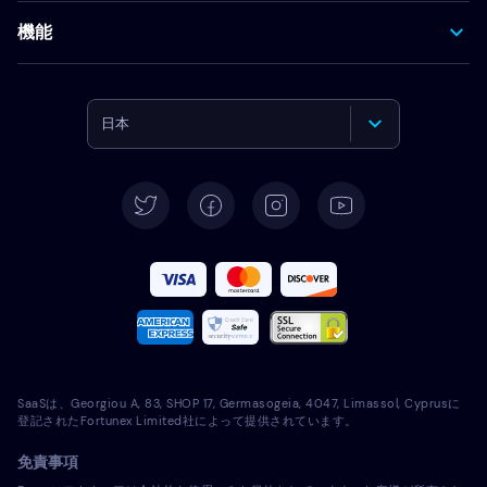
機能
日本
English
Deutsch
Español
Français
Italiano
SaaSは、Georgiou A, 83, SHOP 17, Germasogeia, 4047, Limassol, Cyprusに
Português
登記されたFortunex Limited社によって提供されています。
免責事項
Türkçe