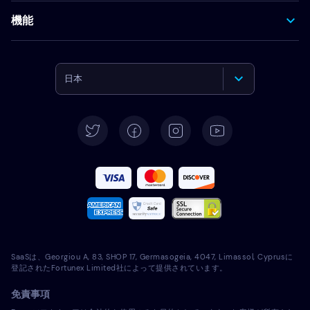
機能
日本
English
Deutsch
Español
Français
Italiano
SaaSは、Georgiou A, 83, SHOP 17, Germasogeia, 4047, Limassol, Cyprusに
Português
登記されたFortunex Limited社によって提供されています。
免責事項
Türkçe