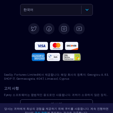
한국어
English
Deutsch
Español
Français
Italiano
SaaS는 Fortunex Limited에서 제공합니다. 해당 회사의 등록지: Georgiou A, 83,
Português
SHOP 17, Germasogeia, 4047, Limassol, Cyprus
고지 사항
Türkçe
Eyezy 소프트웨어는 합법적인 용도로만 사용됩니다. 귀하가 소유하지 않은 장치에 라이선스 소프트웨어를 설치하는 것은 해당 법률 및 현지 관할 법률을 위반하는 것입니다. 법에 따라 일반적으로 라이선스 소프트웨어를 설치하려는 장치의 소유자에게 이를 통지해야 합니다. 이 요건을 위반하면 위반자에게 심각한 금전적 및 형사적 처벌이 부과될 수 있습니다. 귀하는 라이센스 소프트웨어를 설치 및 사용하기 전에 귀하의 관할권 내에서 라이센스 소프트웨어 사용의 적법성과 관련하여 자신의 법률 고문과 상의해야 합니다. 라이선스 소프트웨어를 해당 장치에 설치하는 것에 대한 책임은 전적으로 귀하에게 있으며, Eyezy는 이에 대해 책임을 지지 않음을 인지하고 있습니다.
Polski
더 보기
당사는 귀하에게 최상의 경험을 제공하기 위해 쿠키를 사용합니다. 계속 진행하면
Română
당사의
쿠키 정책
에 동의하는 것으로 간주됩니다.