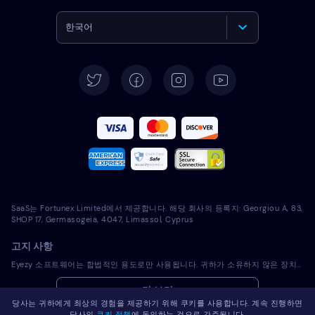
한국어
English
Deutsch
Español
Français
Italiano
SaaS는 Fortunex Limited에서 제공합니다. 해당 회사의 등록지: Georgiou A, 83,
Português
SHOP 17, Germasogeia, 4047, Limassol, Cyprus
고지 사항
Türkçe
Eyezy 소프트웨어는 합법적인 용도로만 사용됩니다. 귀하가 소유하지 않은 장치에 라이선스 소프트웨어를 설치하는 것은 해당 법률 및 현지 관할 법률을 위반하는 것입니다. 법에 따라 일반적으로 라이선스 소프트웨어를 설치하려는 장치의 소유자에게 이를 통지해야 합니다. 이 요건을 위반하면 위반자에게 심각한 금전적 및 형사적 처벌이 부과될 수 있습니다. 귀하는 라이센스 소프트웨어를 설치 및 사용하기 전에 귀하의 관할권 내에서 라이센스 소프트웨어 사용의 적법성과 관련하여 자신의 법률 고문과 상의해야 합니다. 라이선스 소프트웨어를 해당 장치에 설치하는 것에 대한 책임은 전적으로 귀하에게 있으며, Eyezy는 이에 대해 책임을 지지 않음을 인지하고 있습니다.
Polski
더 보기
당사는 귀하에게 최상의 경험을 제공하기 위해 쿠키를 사용합니다. 계속 진행하면
Română
당사의
쿠키 정책
에 동의하는 것으로 간주됩니다.