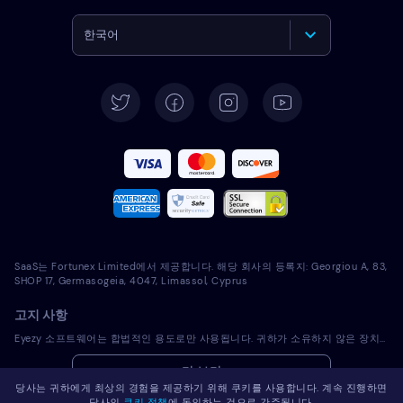
한국어
English
Deutsch
Español
Français
Italiano
SaaS는 Fortunex Limited에서 제공합니다. 해당 회사의 등록지: Georgiou A, 83,
Português
SHOP 17, Germasogeia, 4047, Limassol, Cyprus
고지 사항
Türkçe
Eyezy 소프트웨어는 합법적인 용도로만 사용됩니다. 귀하가 소유하지 않은 장치에 라이선스 소프트웨어를 설치하는 것은 해당 법률 및 현지 관할 법률을 위반하는 것입니다. 법에 따라 일반적으로 라이선스 소프트웨어를 설치하려는 장치의 소유자에게 이를 통지해야 합니다. 이 요건을 위반하면 위반자에게 심각한 금전적 및 형사적 처벌이 부과될 수 있습니다. 귀하는 라이센스 소프트웨어를 설치 및 사용하기 전에 귀하의 관할권 내에서 라이센스 소프트웨어 사용의 적법성과 관련하여 자신의 법률 고문과 상의해야 합니다. 라이선스 소프트웨어를 해당 장치에 설치하는 것에 대한 책임은 전적으로 귀하에게 있으며, Eyezy는 이에 대해 책임을 지지 않음을 인지하고 있습니다.
Polski
더 보기
당사는 귀하에게 최상의 경험을 제공하기 위해 쿠키를 사용합니다. 계속 진행하면
Română
당사의
쿠키 정책
에 동의하는 것으로 간주됩니다.