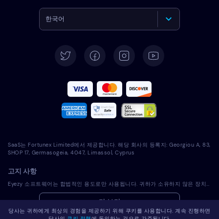
한국어
English
Deutsch
Español
Français
Italiano
SaaS는 Fortunex Limited에서 제공합니다. 해당 회사의 등록지: Georgiou A, 83,
Português
SHOP 17, Germasogeia, 4047, Limassol, Cyprus
고지 사항
Türkçe
Eyezy 소프트웨어는 합법적인 용도로만 사용됩니다. 귀하가 소유하지 않은 장치에 라이선스 소프트웨어를 설치하는 것은 해당 법률 및 현지 관할 법률을 위반하는 것입니다. 법에 따라 일반적으로 라이선스 소프트웨어를 설치하려는 장치의 소유자에게 이를 통지해야 합니다. 이 요건을 위반하면 위반자에게 심각한 금전적 및 형사적 처벌이 부과될 수 있습니다. 귀하는 라이센스 소프트웨어를 설치 및 사용하기 전에 귀하의 관할권 내에서 라이센스 소프트웨어 사용의 적법성과 관련하여 자신의 법률 고문과 상의해야 합니다. 라이선스 소프트웨어를 해당 장치에 설치하는 것에 대한 책임은 전적으로 귀하에게 있으며, Eyezy는 이에 대해 책임을 지지 않음을 인지하고 있습니다.
Polski
더 보기
당사는 귀하에게 최상의 경험을 제공하기 위해 쿠키를 사용합니다. 계속 진행하면
Română
당사의
쿠키 정책
에 동의하는 것으로 간주됩니다.