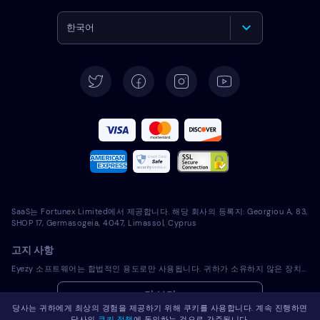
한국어
English
Deutsch
Español
Français
Italiano
SaaS는 Fortunex Limited에서 제공합니다. 해당 회사의 등록지: Georgiou A, 83,
Português
SHOP 17, Germasogeia, 4047, Limassol, Cyprus
고지 사항
Türkçe
Eyezy 소프트웨어는 합법적인 용도로만 사용됩니다. 귀하가 소유하지 않은 장치에 라이선스 소프트웨어를 설치하는 것은 해당 법률 및 현지 관할 법률을 위반하는 것입니다. 법에 따라 일반적으로 라이선스 소프트웨어를 설치하려는 장치의 소유자에게 이를 통지해야 합니다. 이 요건을 위반하면 위반자에게 심각한 금전적 및 형사적 처벌이 부과될 수 있습니다. 귀하는 라이센스 소프트웨어를 설치 및 사용하기 전에 귀하의 관할권 내에서 라이센스 소프트웨어 사용의 적법성과 관련하여 자신의 법률 고문과 상의해야 합니다. 라이선스 소프트웨어를 해당 장치에 설치하는 것에 대한 책임은 전적으로 귀하에게 있으며, Eyezy는 이에 대해 책임을 지지 않음을 인지하고 있습니다.
Polski
더 보기
당사는 귀하에게 최상의 경험을 제공하기 위해 쿠키를 사용합니다. 계속 진행하면
Română
당사의
쿠키 정책
에 동의하는 것으로 간주됩니다.