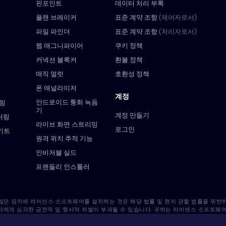
핀포인트
데이터 처리 부록
플랜 브레이커
표준 계약 조항
(제어자로서)
파일 파인더
표준 계약 조항
(처리자로서)
웹 매그니파이어
쿠키 정책
커넥션 블록커
환불 정책
매직 얼럿
호환성 정책
폰 애널라이저
계정
안드로이드 통화 녹음
터링
기
계정 만들기
니터링
라이브 화면 스트리밍
로그인
 키트
원격 위치 추적 기능
인비저블 실드
프렌들리 인스톨러
 않은 장치에 라이선스 소프트웨어를 설치하는 것은 해당 법률 및 현지 관할 법률을 위
자에게 심각한 금전적 및 형사적 처벌이 부과될 수 있습니다. 귀하는 라이센스 소프트웨
스 소프트웨어를 해당 장치에 설치하는 것에 대한 책임은 전적으로 귀하에게 있으며, Eye