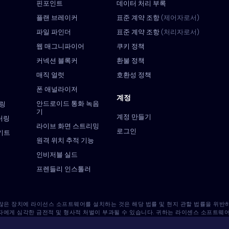
핀포인트
데이터 처리 부록
플랜 브레이커
표준 계약 조항
(제어자로서)
파일 파인더
표준 계약 조항
(처리자로서)
웹 매그니파이어
쿠키 정책
커넥션 블록커
환불 정책
매직 얼럿
호환성 정책
폰 애널라이저
계정
안드로이드 통화 녹음
터링
기
계정 만들기
니터링
라이브 화면 스트리밍
로그인
 키트
원격 위치 추적 기능
인비저블 실드
프렌들리 인스톨러
 않은 장치에 라이선스 소프트웨어를 설치하는 것은 해당 법률 및 현지 관할 법률을 위
자에게 심각한 금전적 및 형사적 처벌이 부과될 수 있습니다. 귀하는 라이센스 소프트웨
스 소프트웨어를 해당 장치에 설치하는 것에 대한 책임은 전적으로 귀하에게 있으며, Eye