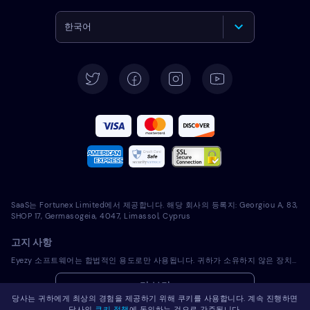
한국어
English
Deutsch
Español
Français
Italiano
SaaS는 Fortunex Limited에서 제공합니다. 해당 회사의 등록지: Georgiou A, 83,
Português
SHOP 17, Germasogeia, 4047, Limassol, Cyprus
고지 사항
Türkçe
Eyezy 소프트웨어는 합법적인 용도로만 사용됩니다. 귀하가 소유하지 않은 장치에 라이선스 소프트웨어를 설치하는 것은 해당 법률 및 현지 관할 법률을 위반하는 것입니다. 법에 따라 일반적으로 라이선스 소프트웨어를 설치하려는 장치의 소유자에게 이를 통지해야 합니다. 이 요건을 위반하면 위반자에게 심각한 금전적 및 형사적 처벌이 부과될 수 있습니다. 귀하는 라이센스 소프트웨어를 설치 및 사용하기 전에 귀하의 관할권 내에서 라이센스 소프트웨어 사용의 적법성과 관련하여 자신의 법률 고문과 상의해야 합니다. 라이선스 소프트웨어를 해당 장치에 설치하는 것에 대한 책임은 전적으로 귀하에게 있으며, Eyezy는 이에 대해 책임을 지지 않음을 인지하고 있습니다.
Polski
더 보기
당사는 귀하에게 최상의 경험을 제공하기 위해 쿠키를 사용합니다. 계속 진행하면
Română
당사의
쿠키 정책
에 동의하는 것으로 간주됩니다.