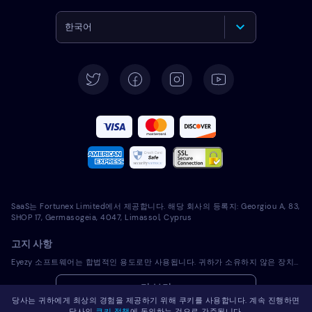
한국어
English
Deutsch
Español
Français
Italiano
SaaS는 Fortunex Limited에서 제공합니다. 해당 회사의 등록지: Georgiou A, 83,
Português
SHOP 17, Germasogeia, 4047, Limassol, Cyprus
고지 사항
Türkçe
Eyezy 소프트웨어는 합법적인 용도로만 사용됩니다. 귀하가 소유하지 않은 장치에 라이선스 소프트웨어를 설치하는 것은 해당 법률 및 현지 관할 법률을 위반하는 것입니다. 법에 따라 일반적으로 라이선스 소프트웨어를 설치하려는 장치의 소유자에게 이를 통지해야 합니다. 이 요건을 위반하면 위반자에게 심각한 금전적 및 형사적 처벌이 부과될 수 있습니다. 귀하는 라이센스 소프트웨어를 설치 및 사용하기 전에 귀하의 관할권 내에서 라이센스 소프트웨어 사용의 적법성과 관련하여 자신의 법률 고문과 상의해야 합니다. 라이선스 소프트웨어를 해당 장치에 설치하는 것에 대한 책임은 전적으로 귀하에게 있으며, Eyezy는 이에 대해 책임을 지지 않음을 인지하고 있습니다.
Polski
더 보기
당사는 귀하에게 최상의 경험을 제공하기 위해 쿠키를 사용합니다. 계속 진행하면
Română
당사의
쿠키 정책
에 동의하는 것으로 간주됩니다.