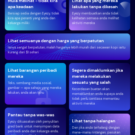
Mula melihat - tidak kira
Lihat apa yang mereka
apa keadaan
lakukan tanpa dikesan
Bersiap sedia dengan Eyezy, tidak
Eyezy membuatkan anda tidak
kira apa peranti yang anda dan
kelihatan semasa anda melihat
keluarga miliki
aktiviti mereka
Lihat semuanya dengan harga yang berpatutan
Ianya sangat berpatutan, malah harganya lebih murah dari secawan kopi iaitu
kurang dari $1 sehari
Lihat barangan peribadi
Segera dimaklumkan jika
mereka
mereka melakukan
sesuatu yang salah
Teks, sembang media sosial,
gambar — apa sahaja yang mereka
Kecerdasan buatan akan
lakukan, anda akan tahu
memaklumkan anda supaya anda
tidak perlu sentiasa memantau
aktiviti mereka
Pantau tanpa was-was
Lihat tanpa halangan
Eyezy dikuasakan oleh penyulitan
gred bank untuk menyimpan data
Dan jika anda terhalang dengan
peribadi anda dan keluarga anda,
mana-mana rintangan, pasukan