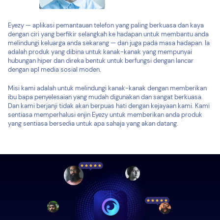
Eyezy — aplikasi pemantauan telefon yang paling berkuasa dan kaya
dengan ciri yang berfikir selangkah ke hadapan untuk membantu anda
melindungi keluarga anda sekarang — dan juga pada masa hadapan. Ia
adalah produk yang dibina untuk kanak-kanak yang mempunyai
hubungan hiper dan direka bentuk untuk berfungsi dengan lancar
dengan apl media sosial moden.
Misi kami adalah untuk melindungi kanak-kanak dengan memberikan
ibu bapa penyelesaian yang mudah digunakan dan sangat berkuasa.
Dan kami berjanji tidak akan berpuas hati dengan kejayaan kami. Kami
sentiasa memperhalusi enjin Eyezy untuk memberikan anda produk
yang sentiasa bersedia untuk apa sahaja yang akan datang.