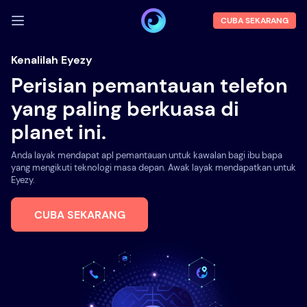
CUBA SEKARANG
LOG MASUK
Kenalilah Eyezy
Perisian pemantauan telefon
Demo
yang paling berkuasa di
Ciri-ciri
planet ini.
Tentang kami
Anda layak mendapat apl pemantauan untuk kawalan bagi ibu bapa
Blog
yang mengikuti teknologi masa depan. Awak layak mendapatkan untuk
Eyezy.
CUBA SEKARANG