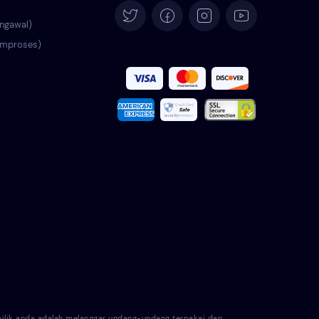
Deutsch
engawal)
emproses)
Español
Français
Italiano
Português
Türkçe
Polski
Română
Nederlands
ik anda adalah melanggar undang-undang terpakai dan