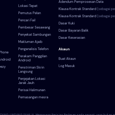
Adendum Pemprosesan Data
Lokasi Tepat
Klausa Kontrak Standard
(sebagai p
Pemutus Pelan
Klausa Kontrak Standard
(sebagai p
Pencari Fail
Dasar Kuki
Pembesar Sesawang
Dasar Bayaran Balik
Penyekat Sambungan
Dasar Keserasian
Makluman Ajaib
Penganalisis Telefon
Akaun
Phone
Perakam Panggilan
Buat Akaun
ndroid
Android
Log Masuk
yezy
Penstriman Skrin
Langsung
Penjejakan Lokasi
Jarak Jauh
Perisai Halimunan
Pemasangan mesra
NG-UNDANG SAHAJA. Memasang Perisian Berlesen pada peranti yang bukan mil