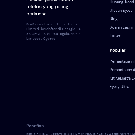
Hubungi Kami
telefon yang paling
Ulasan Eyezy
berkuasa
Blog
SaaS disediakan oleh Fortunex
Soalan Lazim
Limited, berdaftar di Georgiou A,
83, SHOP 17, Germasogeia, 4047,
Forum
Limassol, Cyprus
Popular
Pemantauan i
Pemantauan A
Kit Keluarga E
Eyezy Ultra
Penafian
PERISIAN Eyezy BERTUJUAN UNTUK KEGUNAAN SAH MENGIKUT UNDA