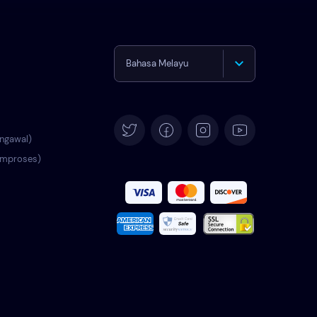
Bahasa Melayu
English
Deutsch
engawal)
emproses)
Español
Français
Italiano
Português
Türkçe