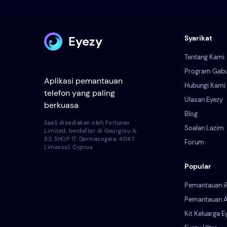
Eyezy
Syarikat
Tentang Kami
Program Gab
Aplikasi pemantauan
Hubungi Kami
telefon yang paling
Ulasan Eyezy
berkuasa
Blog
SaaS disediakan oleh Fortunex
Soalan Lazim
Limited, berdaftar di Georgiou A,
83, SHOP 17, Germasogeia, 4047,
Forum
Limassol, Cyprus
Popular
Pemantauan i
Pemantauan A
Kit Keluarga E