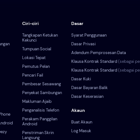
Ciri-ciri
Dasar
Tangkapan Ketukan
Syarat Penggunaan
Kekunci
ungan
Dasar Privasi
Tumpuan Social
Adendum Pemprosesan Data
Lokasi Tepat
Klausa Kontrak Standard
(sebagai p
Pemutus Pelan
Klausa Kontrak Standard
(sebagai p
Pencari Fail
Dasar Kuki
Pembesar Sesawang
Dasar Bayaran Balik
Penyekat Sambungan
Dasar Keserasian
Makluman Ajaib
Penganalisis Telefon
Akaun
Phone
Perakam Panggilan
Buat Akaun
ndroid
Android
Log Masuk
yezy
Penstriman Skrin
Langsung