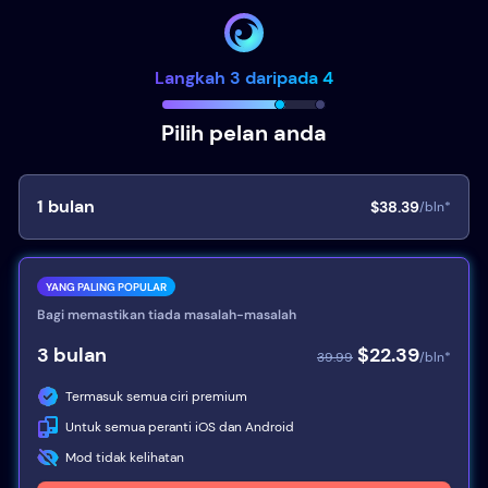
Langkah 3 daripada 4
Pilih pelan anda
1
bulan
$38.39
/bln*
YANG PALING POPULAR
Bagi memastikan tiada masalah-masalah
3
bulan
$22.39
39.99
/bln*
Termasuk semua ciri premium
Untuk semua peranti iOS dan Android
Mod tidak kelihatan