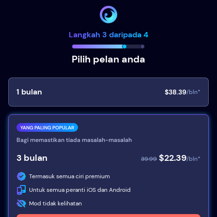
Langkah 3 daripada 4
Pilih pelan anda
1
bulan
$38.39
/bln*
YANG PALING POPULAR
Bagi memastikan tiada masalah-masalah
3
bulan
$22.39
39.99
/bln*
Termasuk semua ciri premium
Untuk semua peranti iOS dan Android
Mod tidak kelihatan