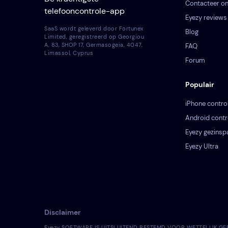
Contacteer o
telefooncontrole-app
Eyezy reviews
SaaS wordt geleverd door Fortunex
Blog
Limited, geregistreerd op Georgiou
A, 83, SHOP 17, Germasogeia, 4047,
FAQ
Limassol, Cyprus
Forum
Populair
iPhone contro
Android contr
Eyezy gezinsp
Eyezy Ultra
Disclaimer
Eyezy SOFTWARE IS UITSLUITEND BESTEMD VOOR WETTELIJK GEBRUIK.