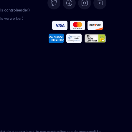
Deutsch
als controleerder)
als verwerker)
Español
Français
Italiano
Português
Türkçe
Polski
Română
Svenska
t de eigenaar bent, is een overtreding van de toepasselijke