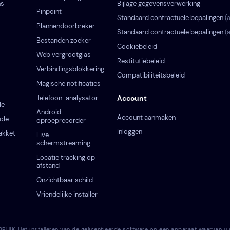
ns
Bijlage gegevensverwerking
Pinpoint
Standaard contractuele bepalingen
(
Plannendoorbreker
Standaard contractuele bepalingen
(
Bestanden zoeker
Cookiebeleid
Web vergrootglas
Restitutiebeleid
Verbindingsblokkering
Compatibiliteitsbeleid
Magische notificaties
Telefoon-analysator
Account
le
Android-
Account aanmaken
ole
oproeprecorder
Inloggen
akket
Live
schermstreaming
Locatie tracking op
afstand
Onzichtbaar schild
Vriendelijke installer
 Het installeren van de gelicentieerde software op een apparaat waarvan u nie