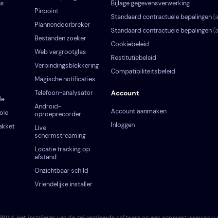
ns
Bijlage gegevensverwerking
Pinpoint
Standaard contractuele bepalingen
(
Plannendoorbreker
Standaard contractuele bepalingen
(
Bestanden zoeker
Cookiebeleid
Web vergrootglas
Restitutiebeleid
Verbindingsblokkering
Compatibiliteitsbeleid
Magische notificaties
Telefoon-analysator
Account
le
Android-
Account aanmaken
ole
oproeprecorder
Inloggen
akket
Live
schermstreaming
Locatie tracking op
afstand
Onzichtbaar schild
Vriendelijke installer
 Het installeren van de gelicentieerde software op een apparaat waarvan u nie