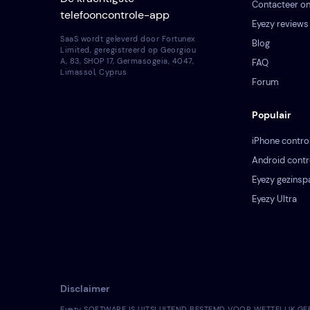
Contacteer o
telefooncontrole-app
Eyezy reviews
SaaS wordt geleverd door Fortunex
Blog
Limited, geregistreerd op Georgiou
A, 83, SHOP 17, Germasogeia, 4047,
FAQ
Limassol, Cyprus
Forum
Populair
iPhone contro
Android contr
Eyezy gezinsp
Eyezy Ultra
Disclaimer
Eyezy SOFTWARE IS UITSLUITEND BESTEMD VOOR WETTELIJK GEBRUIK.