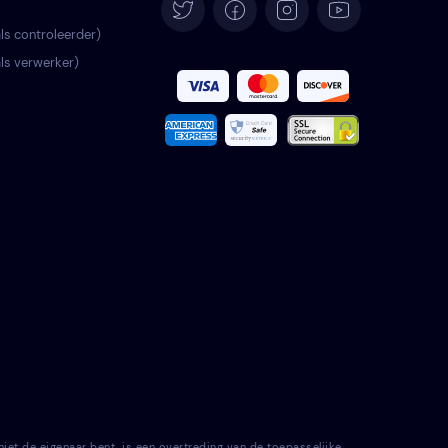
Deutsch
als controleerder)
als verwerker)
Español
Français
Italiano
Português
Türkçe
Polski
Română
Svenska
t de eigenaar bent, is een overtreding van de toepasselijke