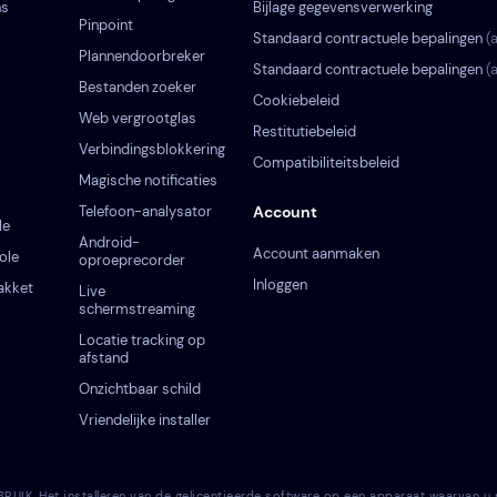
ns
Bijlage gegevensverwerking
Pinpoint
Standaard contractuele bepalingen
(
Plannendoorbreker
Standaard contractuele bepalingen
(
Bestanden zoeker
Cookiebeleid
Web vergrootglas
Restitutiebeleid
Verbindingsblokkering
Compatibiliteitsbeleid
Magische notificaties
Telefoon-analysator
Account
le
Android-
Account aanmaken
ole
oproeprecorder
Inloggen
akket
Live
schermstreaming
Locatie tracking op
afstand
Onzichtbaar schild
Vriendelijke installer
 Het installeren van de gelicentieerde software op een apparaat waarvan u nie