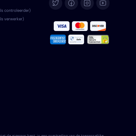
Deutsch
als controleerder)
als verwerker)
Español
Français
Italiano
Português
Türkçe
Polski
Română
Svenska
t de eigenaar bent, is een overtreding van de toepasselijke