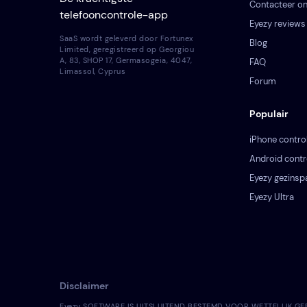
Contacteer o
telefooncontrole-app
Eyezy reviews
SaaS wordt geleverd door Fortunex
Blog
Limited, geregistreerd op Georgiou
A, 83, SHOP 17, Germasogeia, 4047,
FAQ
Limassol, Cyprus
Forum
Populair
iPhone contro
Android contr
Eyezy gezinsp
Eyezy Ultra
Disclaimer
Eyezy SOFTWARE IS UITSLUITEND BESTEMD VOOR WETTELIJK GEBRUIK.