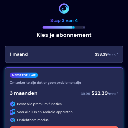
Stap 3 van 4
Kies je abonnement
1
maand
$38.39
/mnd*
MEEST POPULAIR
Om zeker te zijn dat er geen problemen zijn
3
maanden
$22.39
39.99
/mnd*
Bevat alle premium functies
Voor alle iOS en Android apparaten
Onzichtbare modus