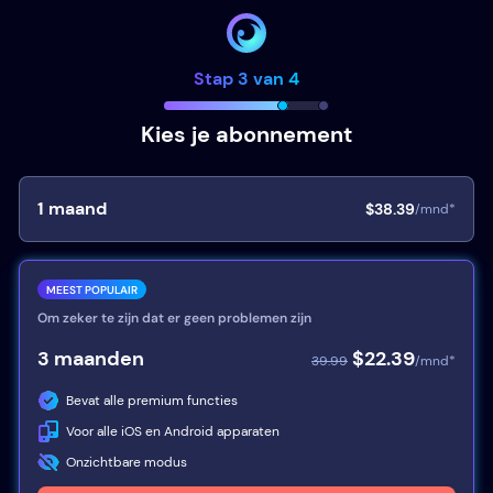
Stap 3 van 4
Kies je abonnement
1
maand
$38.39
/mnd*
MEEST POPULAIR
Om zeker te zijn dat er geen problemen zijn
3
maanden
$22.39
39.99
/mnd*
Bevat alle premium functies
Voor alle iOS en Android apparaten
Onzichtbare modus