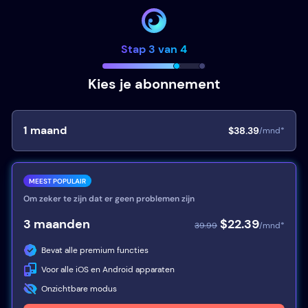
Stap 3 van 4
Kies je abonnement
1
maand
$38.39
/mnd*
MEEST POPULAIR
Om zeker te zijn dat er geen problemen zijn
3
maanden
$22.39
39.99
/mnd*
Bevat alle premium functies
Voor alle iOS en Android apparaten
Onzichtbare modus