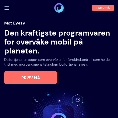
PRØV NÅ
LOGG INN
Møt Eyezy
Den kraftigste programvaren
Demo
for overvåke mobil på
Egenskaper
planeten.
Om oss
Du fortjener en apper som overvåker for foreldrekontroll som holder
Blogg
tritt med morgendagens teknologi. Du fortjener Eyezy.
PRØV NÅ