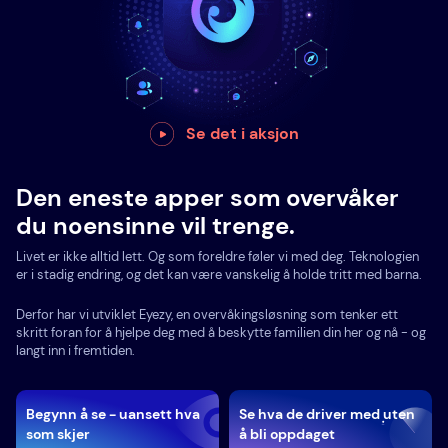
Se det i aksjon
Den eneste apper som overvåker
du noensinne vil trenge.
Livet er ikke alltid lett. Og som foreldre føler vi med deg. Teknologien
er i stadig endring, og det kan være vanskelig å holde tritt med barna.
Derfor har vi utviklet Eyezy, en overvåkingsløsning som tenker ett
skritt foran for å hjelpe deg med å beskytte familien din her og nå - og
langt inn i fremtiden.
Begynn å se - uansett hva
Se hva de driver med uten
som skjer
å bli oppdaget