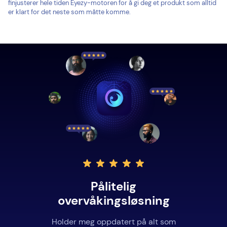
finjusterer hele tiden Eyezy-motoren for å gi deg et produkt som alltid
er klart for det neste som måtte komme.
Pålitelig
overvåkingsløsning
Holder meg oppdatert på alt som