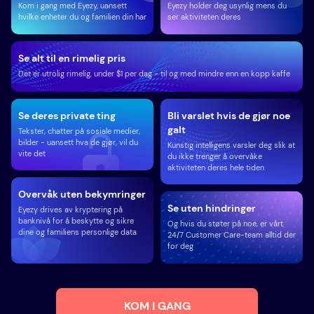
Kom i gang med Eyezy, uansett
Eyezy holder deg usynlig mens du
hvilke enheter du og familien din har
ser aktiviteten deres
Se alt til en rimelig pris
Det er utrolig rimelig, under $1 per dag - til og med mindre enn en kopp kaffe
Se deres private ting
Bli varslet hvis de gjør noe
galt
Tekster, chatter på sosiale medier,
bilder - uansett hva de gjør, vil du
Kunstig intelligens varsler deg slik at
vite det
du ikke trenger å overvåke
aktiviteten deres hele tiden
Overvåk uten bekymringer
Se uten hindringer
Eyezy drives av kryptering på
banknivå for å beskytte og sikre
Og hvis du støter på noe, er vårt
dine og familiens personlige data
24/7 Customer Care-team alltid der
for deg
KOM I GANG