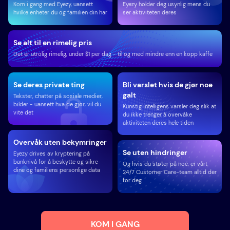
Kom i gang med Eyezy, uansett
Eyezy holder deg usynlig mens du
hvilke enheter du og familien din har
ser aktiviteten deres
Se alt til en rimelig pris
Det er utrolig rimelig, under $1 per dag - til og med mindre enn en kopp kaffe
Se deres private ting
Bli varslet hvis de gjør noe
galt
Tekster, chatter på sosiale medier,
bilder - uansett hva de gjør, vil du
Kunstig intelligens varsler deg slik at
vite det
du ikke trenger å overvåke
aktiviteten deres hele tiden
Overvåk uten bekymringer
Se uten hindringer
Eyezy drives av kryptering på
banknivå for å beskytte og sikre
Og hvis du støter på noe, er vårt
dine og familiens personlige data
24/7 Customer Care-team alltid der
for deg
KOM I GANG