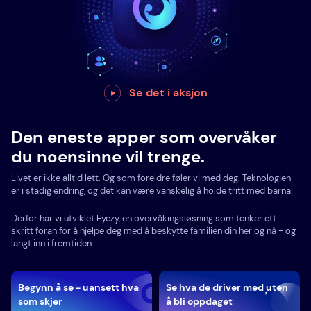
Se det i aksjon
Den eneste apper som overvåker
du noensinne vil trenge.
Livet er ikke alltid lett. Og som foreldre føler vi med deg. Teknologien
er i stadig endring, og det kan være vanskelig å holde tritt med barna.
Derfor har vi utviklet Eyezy, en overvåkingsløsning som tenker ett
skritt foran for å hjelpe deg med å beskytte familien din her og nå - og
langt inn i fremtiden.
Begynn å se - uansett hva
Se hva de driver med uten
som skjer
å bli oppdaget