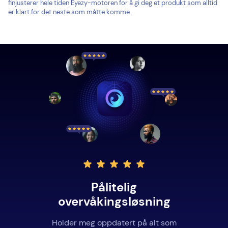
finjusterer hele tiden Eyezy-motoren for å gi deg et produkt som alltid
er klart for det neste som måtte komme.
Pålitelig
overvåkingsløsning
Holder meg oppdatert på alt som