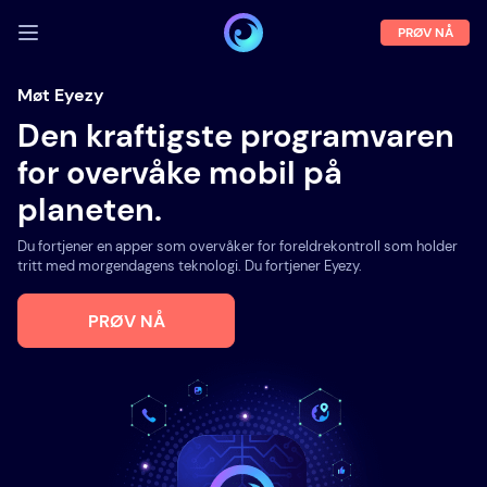
PRØV NÅ
LOGG INN
Møt Eyezy
Den kraftigste programvaren
Demo
for overvåke mobil på
Egenskaper
planeten.
Om oss
Du fortjener en apper som overvåker for foreldrekontroll som holder
Blogg
tritt med morgendagens teknologi. Du fortjener Eyezy.
PRØV NÅ