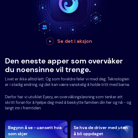
Se det i aksjon
Den eneste apper som overvåker
du noensinne vil trenge.
Livet er ikke alltid lett. Og som foreldre føler vi med deg. Teknologien
er i stadig endring, og det kan være vanskelig å holde tritt med barna.
Derfor har vi utviklet Eyezy, en overvåkingsløsning som tenker ett
skritt foran for å hjelpe deg med å beskytte familien din her og nå - og
langt inn i fremtiden.
Begynn å se - uansett hva
Se hva de driver med uten
som skjer
å bli oppdaget