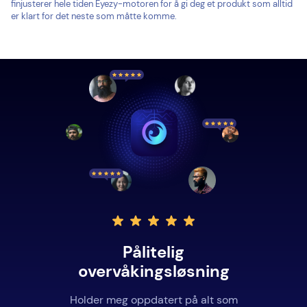
finjusterer hele tiden Eyezy-motoren for å gi deg et produkt som alltid
er klart for det neste som måtte komme.
Pålitelig
overvåkingsløsning
Holder meg oppdatert på alt som