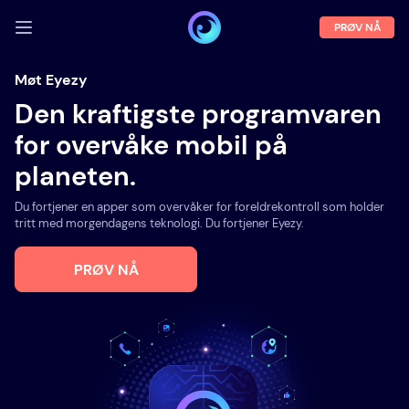
PRØV NÅ
LOGG INN
Møt Eyezy
Den kraftigste programvaren
Demo
for overvåke mobil på
Egenskaper
planeten.
Om oss
Du fortjener en apper som overvåker for foreldrekontroll som holder
Blogg
tritt med morgendagens teknologi. Du fortjener Eyezy.
PRØV NÅ