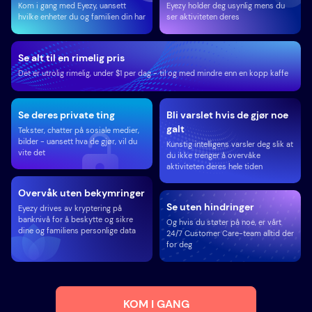
Kom i gang med Eyezy, uansett
Eyezy holder deg usynlig mens du
hvilke enheter du og familien din har
ser aktiviteten deres
Se alt til en rimelig pris
Det er utrolig rimelig, under $1 per dag - til og med mindre enn en kopp kaffe
Se deres private ting
Bli varslet hvis de gjør noe
galt
Tekster, chatter på sosiale medier,
bilder - uansett hva de gjør, vil du
Kunstig intelligens varsler deg slik at
vite det
du ikke trenger å overvåke
aktiviteten deres hele tiden
Overvåk uten bekymringer
Se uten hindringer
Eyezy drives av kryptering på
banknivå for å beskytte og sikre
Og hvis du støter på noe, er vårt
dine og familiens personlige data
24/7 Customer Care-team alltid der
for deg
KOM I GANG