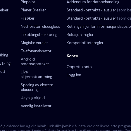
Pinpoint
Addendum for databehandling
elser
Planer Breaker
Standard kontraktsklausuler
(som be
Filsøker
Standard kontraktsklausuler
(som da
Nettforstørrelsesglass
Retningslinjer for informasjonskapsle
Tilkoblingsblokkering
Refusjonsregler
Magiske varsler
Kompatibilitetsregler
Telefonanalysator
åking
Konto
Android
våking
anropsopptaker
Opprett konto
ett
Live
Logg inn
skjermstrømming
Sporing av ekstern
plassering
Usynlig skjold
Vennlig installatør
eldende lov og din lokale jurisdiksjonslov å installere den lisensierte program
rte programvaren på. Brudd på dette kravet kan føre til strenge penge- og straffes