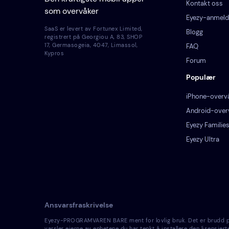
Kontakt oss
som overvåker
Eyezy-anmeld
SaaS er levert av Fortunex Limited,
Blogg
registrert på Georgiou A, 83, SHOP
17, Germasogeia, 4047, Limassol,
FAQ
Kypros
Forum
Populær
iPhone-overv
Android-over
Eyezy Families
Eyezy Ultra
Ansvarsfraskrivelse
Eyezy-PROGRAMVAREN BARE ment for lovlig bruk. Det er brudd på gj
varsler eierne av enhetene du har tenkt å installere den lisensie