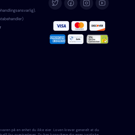
Deutsch
handlingsansvarlig)
.
tabehandler)
Español
r
Français
Italiano
Português
Türkçe
Polski
Română
varen på en enhet du ikke eier. Loven krever generelt at du
Nederlands
traff for overtrederen. Du bør konsultere din egen juridiske