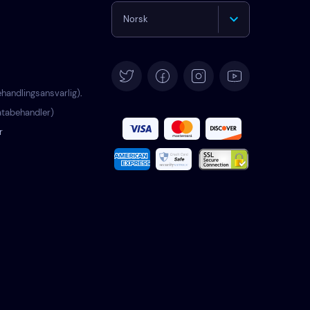
Norsk
English
Deutsch
handlingsansvarlig)
.
tabehandler)
Español
r
Français
Italiano
Português
Türkçe
Polski