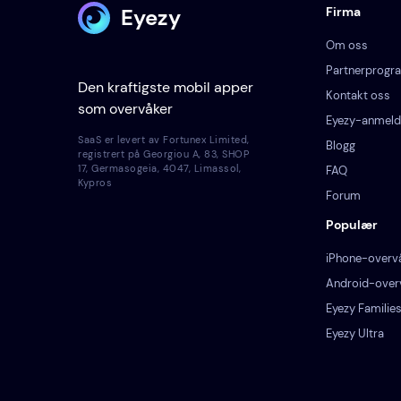
Eyezy
Firma
Om oss
Partnerprogr
Den kraftigste mobil apper
Kontakt oss
som overvåker
Eyezy-anmeld
SaaS er levert av Fortunex Limited,
Blogg
registrert på Georgiou A, 83, SHOP
17, Germasogeia, 4047, Limassol,
FAQ
Kypros
Forum
Populær
iPhone-overv
Android-over
Eyezy Families
Eyezy Ultra