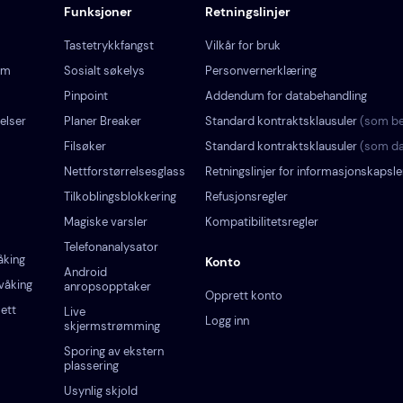
Funksjoner
Retningslinjer
Tastetrykkfangst
Vilkår for bruk
am
Sosialt søkelys
Personvernerklæring
Pinpoint
Addendum for databehandling
elser
Planer Breaker
Standard kontraktsklausuler
(som be
Filsøker
Standard kontraktsklausuler
(som da
Nettforstørrelsesglass
Retningslinjer for informasjonskapsle
Tilkoblingsblokkering
Refusjonsregler
Magiske varsler
Kompatibilitetsregler
Telefonanalysator
åking
Konto
Android
våking
anropsopptaker
Opprett konto
ett
Live
Logg inn
skjermstrømming
Sporing av ekstern
plassering
Usynlig skjold