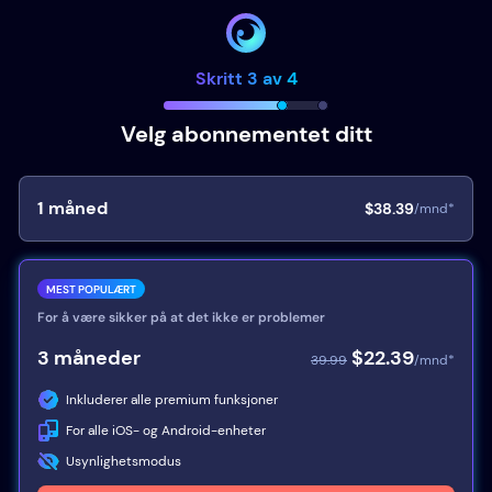
Skritt 3 av 4
Velg abonnementet ditt
1
måned
$38.39
/mnd*
MEST POPULÆRT
For å være sikker på at det ikke er problemer
3
måneder
$22.39
39.99
/mnd*
Inkluderer alle premium funksjoner
For alle iOS- og Android-enheter
Usynlighetsmodus