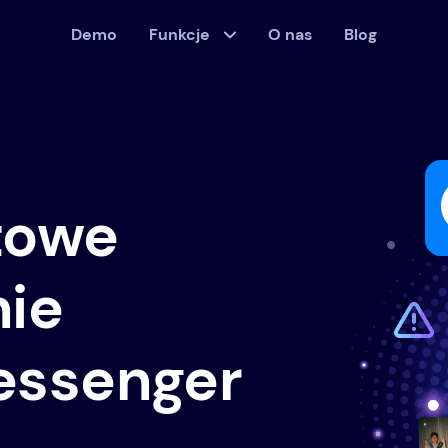
Demo
Funkcje
O nas
Blog
towe
ie
essenger