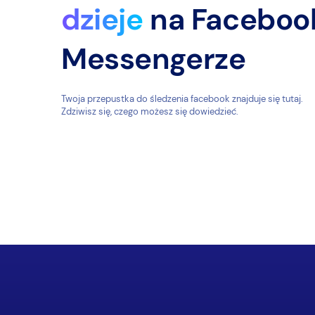
dzieje
na Faceboo
Messengerze
Twoja przepustka do śledzenia facebook znajduje się tutaj.
Zdziwisz się, czego możesz się dowiedzieć.