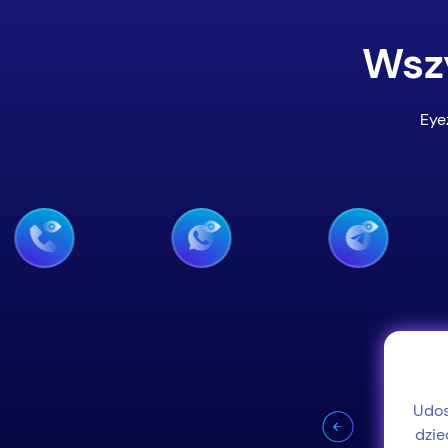
Wszy
Eye
nie Snapchat
yłają swoim przyjaciołom. Wystarczy,
Udos
yezy, a wszystko zobaczysz.
dzie