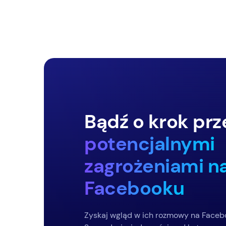
Bądź o krok pr
potencjalnymi
zagrożeniami n
Facebooku
Zyskaj wgląd w ich rozmowy na Faceb