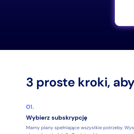
 SIĘ WIĘCEJ
3 proste kroki, ab
Wybierz subskrypcję
Mamy plany spełniające wszystkie potrzeby. Wys