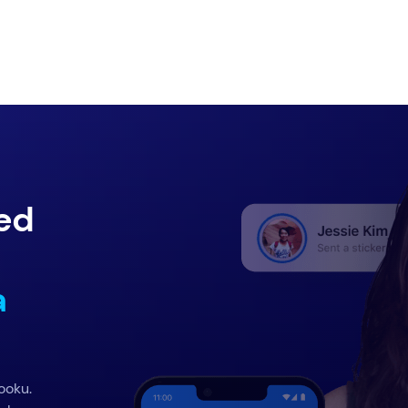
zed
a
ooku.