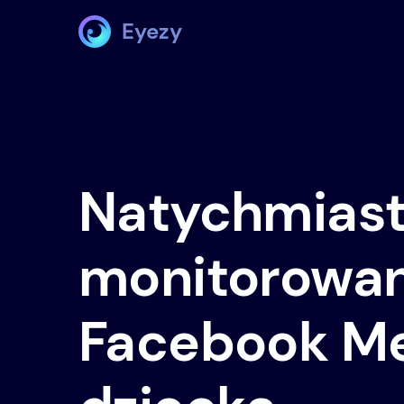
Eyezy
Natychmias
monitorowan
Facebook M