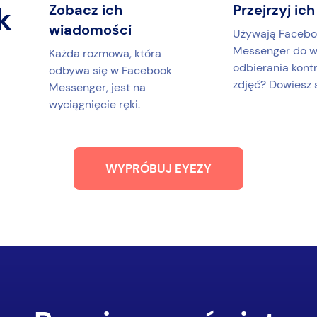
k
Zobacz ich
Przejrzyj ich
wiadomości
Używają Facebo
Messenger do wy
Każda rozmowa, która
odbierania kont
odbywa się w Facebook
zdjęć? Dowiesz s
Messenger, jest na
wyciągnięcie ręki.
WYPRÓBUJ EYEZY