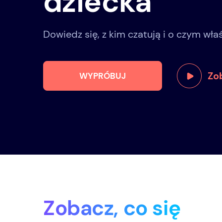
dziecka
Dowiedz się, z kim czatują i o czym właś
Zo
WYPRÓBUJ
Zobacz, co się