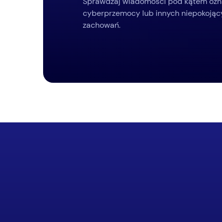
Sprawdzaj wiadomości pod kątem ozn
cyberprzemocy lub innych niepokojąc
zachowań.