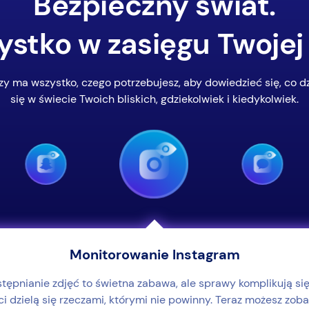
Bezpieczny świat.
stko w zasięgu Twojej 
zy ma wszystko, czego potrzebujesz, aby dowiedzieć się, co dz
się w świecie Twoich bliskich, gdziekolwiek i kiedykolwiek.
Monitorowanie Instagram
tępnianie zdjęć to świetna zabawa, ale sprawy komplikują się
ci dzielą się rzeczami, którymi nie powinny. Teraz możesz zob