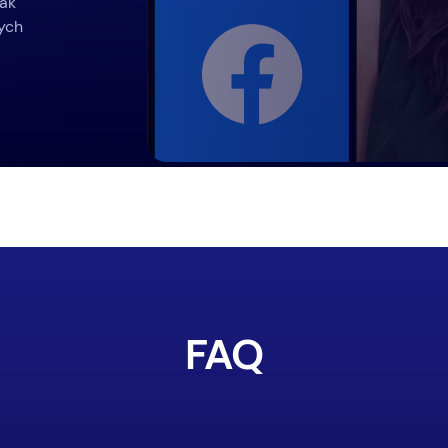
ak
ych
FAQ