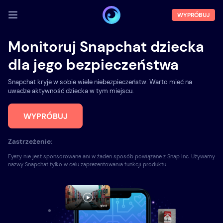
WYPRÓBUJ
ZALOGUJ SIĘ
Monitoruj Snapchat dziecka
Demo
dla jego bezpieczeństwa
Funkcje
Snapchat kryje w sobie wiele niebezpieczeństw. Warto mieć na
uwadze aktywność dziecka w tym miejscu.
O nas
WYPRÓBUJ
Blog
Zastrzeżenie:
Eyezy nie jest sponsorowane ani w żaden sposób powiązane z Snap Inc. Używamy
nazwy Snapchat tylko w celu zaprezentowania funkcji produktu.