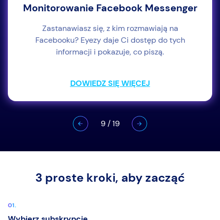
Monitorowanie Facebook Messenger
Zastanawiasz się, z kim rozmawiają na
Facebooku? Eyezy daje Ci dostęp do tych
informacji i pokazuje, co piszą.
DOWIEDZ SIĘ WIĘCEJ
9
/
19
3 proste kroki, aby zacząć
Wybierz subskrypcję