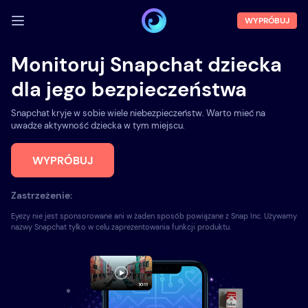
WYPRÓBUJ
ZALOGUJ SIĘ
Monitoruj Snapchat dziecka
Demo
dla jego bezpieczeństwa
Funkcje
Snapchat kryje w sobie wiele niebezpieczeństw. Warto mieć na
uwadze aktywność dziecka w tym miejscu.
O nas
WYPRÓBUJ
Blog
Zastrzeżenie:
Eyezy nie jest sponsorowane ani w żaden sposób powiązane z Snap Inc. Używamy
nazwy Snapchat tylko w celu zaprezentowania funkcji produktu.