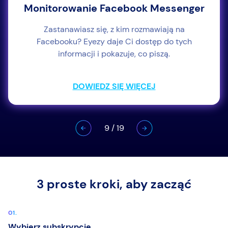
Monitorowanie Facebook Messenger
Zastanawiasz się, z kim rozmawiają na
Facebooku? Eyezy daje Ci dostęp do tych
informacji i pokazuje, co piszą.
DOWIEDZ SIĘ WIĘCEJ
9
/
19
3 proste kroki, aby zacząć
Wybierz subskrypcję