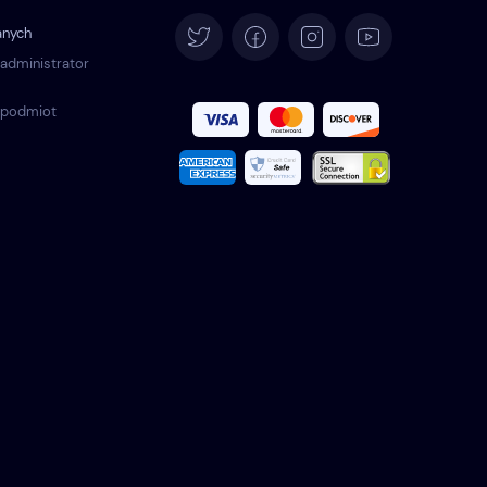
English
anych
Deutsch
 administrator
 podmiot
Español
Français
Italiano
Português
Türkçe
Română
Nederlands