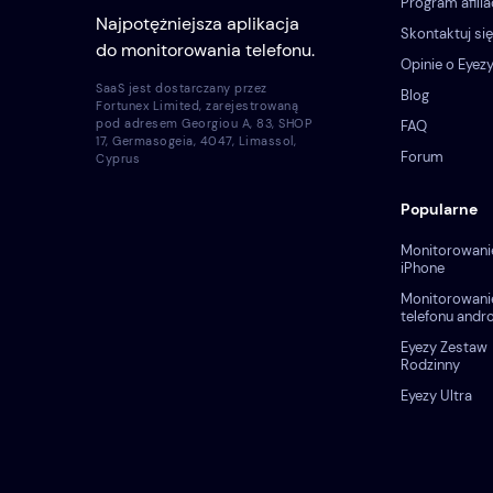
Program afilia
Najpotężniejsza aplikacja
Skontaktuj się
do monitorowania telefonu.
Opinie o Eyez
SaaS jest dostarczany przez
Blog
Fortunex Limited, zarejestrowaną
pod adresem Georgiou A, 83, SHOP
FAQ
17, Germasogeia, 4047, Limassol,
Forum
Cyprus
Popularne
Monitorowani
iPhone
Monitorowani
telefonu andr
Eyezy Zestaw
Rodzinny
Eyezy Ultra