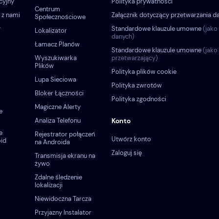
cyjny
Polityka prywatności
Centrum
 z nami
Załącznik dotyczący przetwarzania d
Społecznościowe
y
Standardowe klauzule umowne
(jako
Lokalizator
danych)
Łamacz Planów
Standardowe klauzule umowne
(jako
Wyszukiwarka
przetwarzający)
Plików
Polityka plików cookie
Lupa Sieciowa
Polityka zwrotów
Bloker Łączności
Polityka zgodności
Magiczne Alerty
e
Analiza Telefonu
Konto
e
Rejestrator połączeń
Utwórz konto
oid
na Androida
Zaloguj się
Transmisja ekranu na
żywo
Zdalne śledzenie
lokalizacji
Niewidoczna Tarcza
Przyjazny Instalator