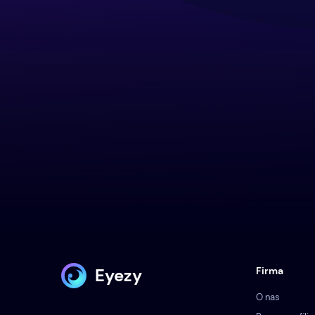
Eyezy
Firma
O nas