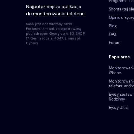
Program afilia
Najpotężniejsza aplikacja
Skontaktuj się
do monitorowania telefonu.
Opinie o Eyez
SaaS jest dostarczany przez
Blog
Fortunex Limited, zarejestrowaną
pod adresem Georgiou A, 83, SHOP
FAQ
17, Germasogeia, 4047, Limassol,
Forum
Cyprus
Popularne
Monitorowani
iPhone
Monitorowani
telefonu andr
Eyezy Zestaw
Rodzinny
Eyezy Ultra