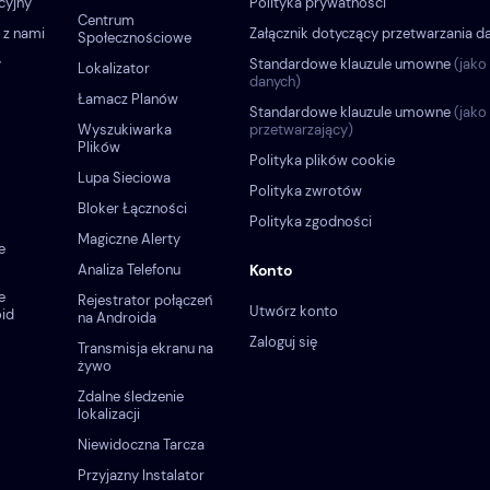
cyjny
Polityka prywatności
Centrum
 z nami
Załącznik dotyczący przetwarzania d
Społecznościowe
y
Standardowe klauzule umowne
(jako
Lokalizator
danych)
Łamacz Planów
Standardowe klauzule umowne
(jako
Wyszukiwarka
przetwarzający)
Plików
Polityka plików cookie
Lupa Sieciowa
Polityka zwrotów
Bloker Łączności
Polityka zgodności
Magiczne Alerty
e
Analiza Telefonu
Konto
e
Rejestrator połączeń
Utwórz konto
oid
na Androida
Zaloguj się
Transmisja ekranu na
żywo
Zdalne śledzenie
lokalizacji
Niewidoczna Tarcza
Przyjazny Instalator