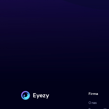
Eyezy
Firma
O nas