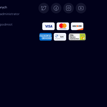
English
anych
Deutsch
 administrator
 podmiot
Español
Français
Italiano
Português
Türkçe
Română
Nederlands