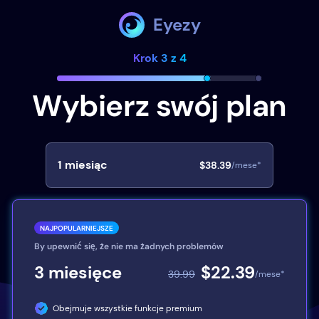
Eyezy
Krok 3 z 4
Wybierz swój plan
1
miesiąc
$38.39
/mese*
NAJPOPULARNIEJSZE
By upewnić się, że nie ma żadnych problemów
3
miesięce
$22.39
39.99
/mese*
Obejmuje wszystkie funkcje premium