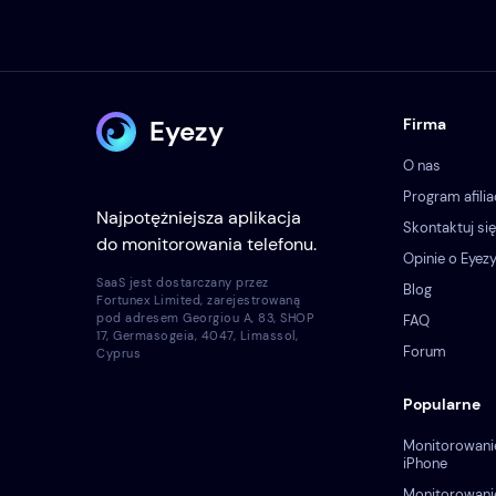
Eyezy
Firma
O nas
Program afilia
Najpotężniejsza aplikacja
Skontaktuj się
do monitorowania telefonu.
Opinie o Eyez
SaaS jest dostarczany przez
Blog
Fortunex Limited, zarejestrowaną
pod adresem Georgiou A, 83, SHOP
FAQ
17, Germasogeia, 4047, Limassol,
Forum
Cyprus
Popularne
Monitorowani
iPhone
Monitorowani