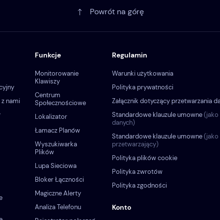
Powrót na górę
Funkcje
Regulamin
Monitorowanie
Warunki użytkowania
Klawiszy
cyjny
Polityka prywatności
Centrum
 z nami
Załącznik dotyczący przetwarzania d
Społecznościowe
y
Standardowe klauzule umowne
(jako
Lokalizator
danych)
Łamacz Planów
Standardowe klauzule umowne
(jako
Wyszukiwarka
przetwarzający)
Plików
Polityka plików cookie
Lupa Sieciowa
Polityka zwrotów
Bloker Łączności
Polityka zgodności
Magiczne Alerty
e
Analiza Telefonu
Konto
e