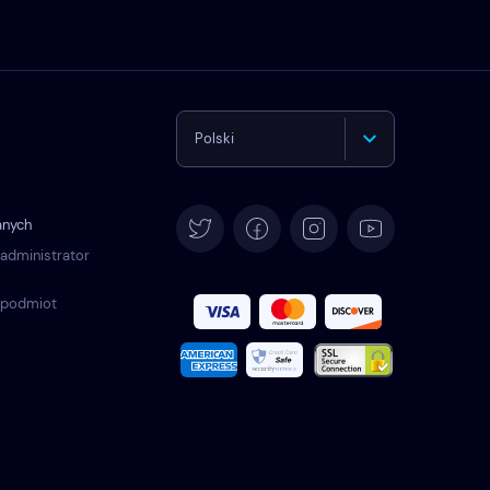
Polski
English
anych
Deutsch
 administrator
 podmiot
Español
Français
Italiano
Português