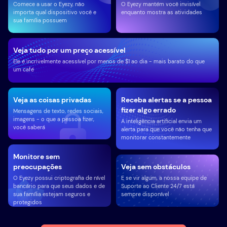
Comece a usar o Eyezy, não
O Eyezy mantém você invisível
importa qual dispositivo você e
enquanto mostra as atividades
sua família possuem
Veja tudo por um preço acessível
Ele é incrivelmente acessível por menos de $1 ao dia - mais barato do que
um café
Veja as coisas privadas
Receba alertas se a pessoa
fizer algo errado
Mensagens de texto, redes sociais,
imagens - o que a pessoa fizer,
A inteligência artificial envia um
você saberá
alerta para que você não tenha que
monitorar constantemente
Monitore sem
preocupações
Veja sem obstáculos
O Eyezy possui criptografia de nível
E se vir algum, a nossa equipe de
bancário para que seus dados e de
Suporte ao Cliente 24/7 está
sua família estejam seguros e
sempre disponível
protegidos