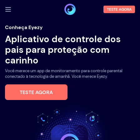
TESTE AGORA
FAZER LOGIN
Conheça Eyezy
Aplicativo de controle dos
Demo
pais para proteção com
Funções
carinho
Sobre Nós
Você merece um app de monitoramento para controle parental
Blog
conectado à tecnologia de amanhã. Você merece Eyezy.
TESTE AGORA