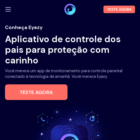
TESTE AGORA
FAZER LOGIN
Conheça Eyezy
Aplicativo de controle dos
Demo
pais para proteção com
Funções
carinho
Sobre Nós
Você merece um app de monitoramento para controle parental
Blog
conectado à tecnologia de amanhã. Você merece Eyezy.
TESTE AGORA