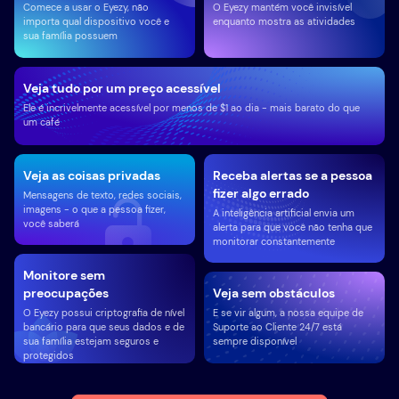
Comece a usar o Eyezy, não
O Eyezy mantém você invisível
importa qual dispositivo você e
enquanto mostra as atividades
sua família possuem
Veja tudo por um preço acessível
Ele é incrivelmente acessível por menos de $1 ao dia - mais barato do que
um café
Veja as coisas privadas
Receba alertas se a pessoa
fizer algo errado
Mensagens de texto, redes sociais,
imagens - o que a pessoa fizer,
A inteligência artificial envia um
você saberá
alerta para que você não tenha que
monitorar constantemente
Monitore sem
preocupações
Veja sem obstáculos
O Eyezy possui criptografia de nível
E se vir algum, a nossa equipe de
bancário para que seus dados e de
Suporte ao Cliente 24/7 está
sua família estejam seguros e
sempre disponível
protegidos