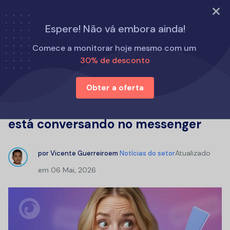
TESTAR AGORA
Espere! Não vá embora ainda!
Início
Notícias do setor
Comece a monitorar hoje mesmo com um
Como saber com quem a pessoa está conversando no
30% de desconto
messenger
Obter a oferta
Como saber com quem a pessoa
está conversando no messenger
Atualizado
por
Vicente Guerreiro
em
Notícias do setor
em
06 Mai, 2026