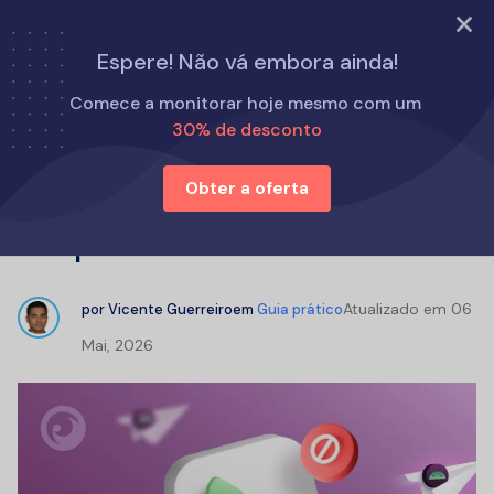
TESTAR AGORA
Espere! Não vá embora ainda!
Início
Guia prático
Comece a monitorar hoje mesmo com um
Como ver o histórico do Telegram completo em 2026
30% de desconto
Obter a oferta
Como ver o histórico do Telegram
completo em 2026
Atualizado em
06
por
Vicente Guerreiro
em
Guia prático
Mai, 2026